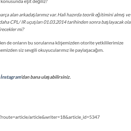
t konusunda eşit değiliz?
rça alan arkadaşlarımız var. Hali hazırda teorik eğitimini almış ve
at daha CPL/ IR uçuşları 01.03.2014 tarihinden sonra başlayacak ol
recekler mi?
en de onların bu sorularına köşemizden otorite yetkililerimize
emizden siz sevgili okuyucularımız ile paylaşacağım.
e
İnstagram
‘dan bana ulaşabilirsiniz.
route=article/article&writer=18&article_id=5347