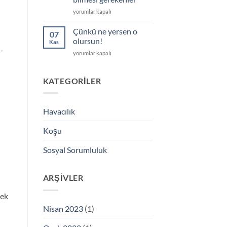
Yüksekte
yorumlar kapalı
yaşayanların
paraşüt
Çünkü ne yersen o
07
atlayışı
olursun!
Kas
hakkında
u-
Çünkü
yorumlar kapalı
mutlaka
ne
bilmesi
yersen
gerekenler
o
KATEGORILER
için
olursun!
için
Havacılık
Koşu
Sosyal Sorumluluk
ARŞIVLER
mek
Nisan 2023
(1)