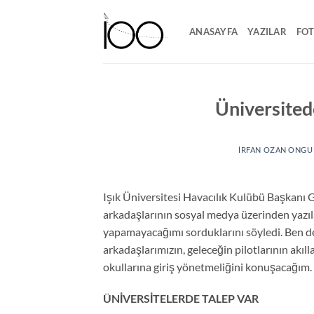
İçeriğe
atla
ANASAYFA
YAZILAR
FO
Üniversitede
İRFAN OZAN ONGU
Işık Üniversitesi Havacılık Kulübü Başkanı 
arkadaşlarının sosyal medya üzerinden yazıla
yapamayacağımı sorduklarını söyledi. Ben de
arkadaşlarımızın, geleceğin pilotlarının akıl
okullarına giriş yönetmeliğini konuşacağım.
ÜNİVERSİTELERDE TALEP VAR