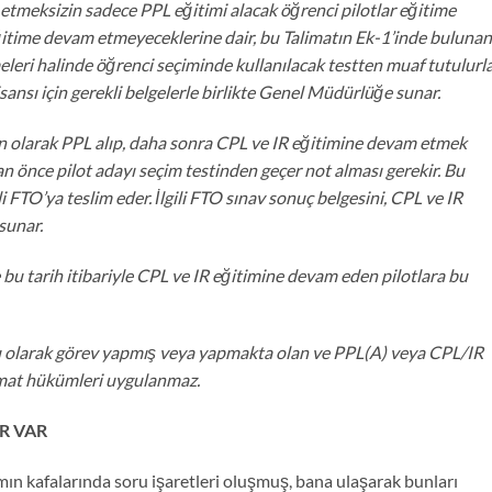
etmeksizin sadece PPL eğitimi alacak öğrenci pilotlar eğitime
time devam etmeyeceklerine dair, bu Talimatın Ek-1’inde bulunan
eleri halinde öğrenci seçiminde kullanılacak testten muaf tutulurla
ansı için gerekli belgelerle birlikte Genel Müdürlüğe sunar.
n olarak PPL alıp, daha sonra CPL ve IR eğitimine devam etmek
an önce pilot adayı seçim testinden geçer not alması gerekir. Bu
i FTO’ya teslim eder. İlgili FTO sınav sonuç belgesini, CPL ve IR
sunar.
bu tarih itibariyle CPL ve IR eğitimine devam eden pilotlara bu
tu olarak görev yapmış veya yapmakta olan ve PPL(A) veya CPL/IR
limat hükümleri uygulanmaz.
R VAR
n kafalarında soru işaretleri oluşmuş, bana ulaşarak bunları