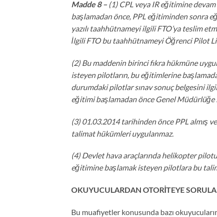
Madde 8 –
(1) CPL veya IR eğitimine devam 
başlamadan önce, PPL eğitiminden sonra eği
yazılı taahhütnameyi ilgili FTO’ya teslim etm
İlgili FTO bu taahhütnameyi Öğrenci Pilot Lis
(2) Bu maddenin birinci fıkra hükmüne uygu
isteyen pilotların, bu eğitimlerine başlamad
durumdaki pilotlar sınav sonuç belgesini ilgil
eğitimi başlamadan önce Genel Müdürlüğe 
(3) 01.03.2014 tarihinden önce PPL almış ve 
talimat hükümleri uygulanmaz.
(4) Devlet hava araçlarında helikopter pilo
eğitimine başlamak isteyen pilotlara bu ta
OKUYUCULARDAN OTORİTEYE SORULA
Bu muafiyetler konusunda bazı okuyucularımı