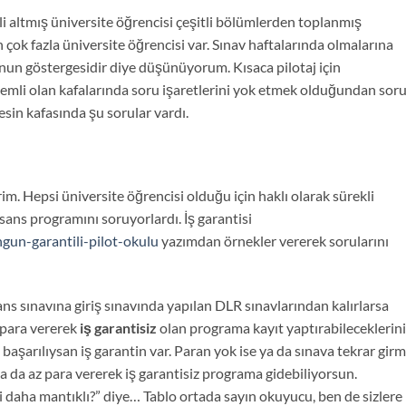
i altmış üniversite öğrencisi çeşitli bölümlerden toplanmış
 çok fazla üniversite öğrencisi var. Sınav haftalarında olmalarına
nun göstergesidir diye düşünüyorum. Kısaca pilotaj için
 önemli olan kafalarında soru işaretlerini yok etmek olduğundan sor
esin kafasında şu sorular vardı.
rim. Hepsi üniversite öğrencisi olduğu için haklı olarak sürekli
isans programını soruyorlardı. İş garantisi
ngun-garantili-pilot-okulu
yazımdan örnekler vererek sorularını
sans sınavına giriş sınavında yapılan DLR sınavlarından kalırlarsa
 para vererek
iş garantisiz
olan programa kayıt yaptırabileceklerini
 başarılıysan iş garantin var. Paran yok ise ya da sınava tekrar gir
a da az para vererek iş garantisiz programa gidebiliyorsun.
i daha mantıklı?” diye… Tablo ortada sayın okuyucu, ben de sizlere