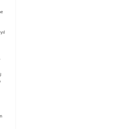
me
yıl
ş
a
an