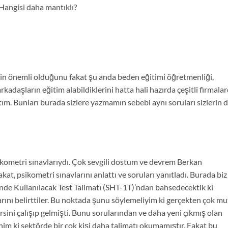
 Hangisi daha mantıklı?
n önemli olduğunu fakat şu anda beden eğitimi öğretmenliği,
kadaşların eğitim alabildiklerini hatta hali hazırda çeşitli firmala
ttım. Bunları burada sizlere yazmamın sebebi aynı soruları sizlerin 
sikometri sınavlarıydı. Çok sevgili dostum ve devrem Berkan
t, psikometri sınavlarını anlattı ve soruları yanıtladı. Burada biz
nde Kullanılacak Test Talimatı (SHT-1T)’ndan bahsedecektik ki
rını belirttiler. Bu noktada şunu söylemeliyim ki gerçekten çok mu
ersini çalışıp gelmişti. Bunu sorularından ve daha yeni çıkmış olan
nim ki sektörde bir çok kişi daha talimatı okumamıştır. Fakat bu