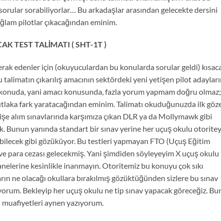
 sorular sorabiliyorlar… Bu arkadaşlar arasından gelecekte dersini
 sağlam pilotlar çıkacağından eminim.
K TEST TALİMATI ( SHT-1T )
rak edenler için (okuyuculardan bu konularda sorular geldi) kısac
alimatın çıkarılış amacının sektördeki yeni yetişen pilot adayları
u konuda, yani amacı konusunda, fazla yorum yapmam doğru olmaz;
tlaka fark yaratacağından eminim. Talimatı okuduğunuzda ilk göz
n işe alım sınavlarında karşımıza çıkan DLR ya da Mollymawk gibi
k. Bunun yanında standart bir sınav yerine her uçuş okulu otorite
abilecek gibi gözüküyor. Bu testleri yapmayan FTO (Uçuş Eğitim
rı ve para cezası gelecekmiş. Yani şimdiden söyleyeyim X uçuş okulu
elerine kesinlikle inanmayın. Otoritemiz bu konuyu çok sıkı
arın ne olacağı okullara bırakılmış gözüktüğünden sizlere bu sınav
rum. Bekleyip her uçuş okulu ne tip sınav yapacak göreceğiz. B
 muafiyetleri aynen yazıyorum.