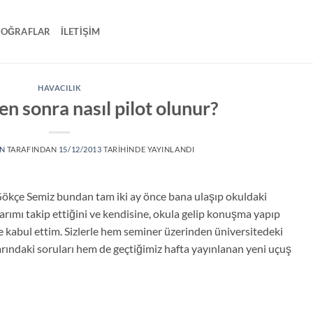
TOĞRAFLAR
İLETIŞIM
HAVACILIK
n sonra nasıl pilot olunur?
N
TARAFINDAN
15/12/2013
TARIHINDE YAYINLANDI
Gökçe Semiz bundan tam iki ay önce bana ulaşıp okuldaki
rımı takip ettiğini ve kendisine, okula gelip konuşma yapıp
 kabul ettim. Sizlerle hem seminer üzerinden üniversitedeki
larındaki soruları hem de geçtiğimiz hafta yayınlanan yeni uçuş