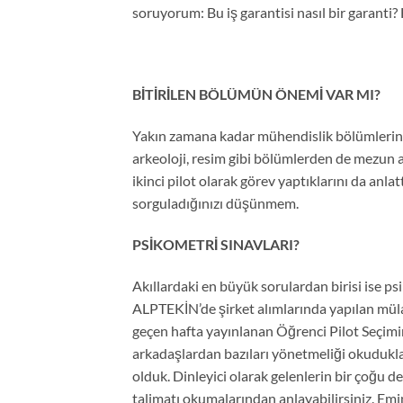
soruyorum: Bu iş garantisi nasıl bir garanti?
BİTİRİLEN BÖLÜMÜN ÖNEMİ VAR MI?
Yakın zamana kadar mühendislik bölümlerini
arkeoloji, resim gibi bölümlerden de mezun ar
ikinci pilot olarak görev yaptıklarını da anla
sorguladığınızı düşünmem.
PSİKOMETRİ SINAVLARI?
Akıllardaki en büyük sorulardan birisi ise p
ALPTEKİN’de şirket alımlarında yapılan mülaka
geçen hafta yayınlanan Öğrenci Pilot Seçimi
arkadaşlardan bazıları yönetmeliği okudukla
olduk. Dinleyici olarak gelenlerin bir çoğu d
talimatı okumalarından anlayabilirsiniz. Emi