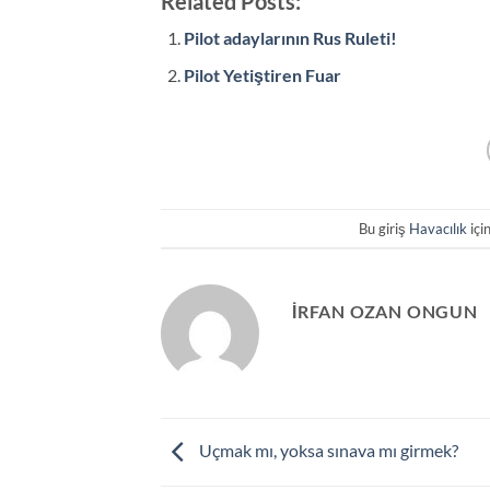
Related Posts:
Pilot adaylarının Rus Ruleti!
Pilot Yetiştiren Fuar
Bu giriş
Havacılık
içi
İRFAN OZAN ONGUN
Uçmak mı, yoksa sınava mı girmek?