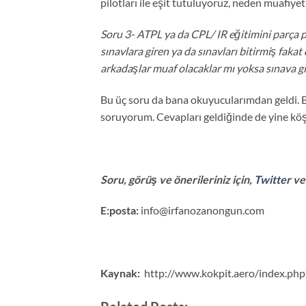
pilotları ile eşit tutuluyoruz, neden muafiye
Soru 3- ATPL ya da CPL/ IR eğitimini parça pa
sınavlara giren ya da sınavları bitirmiş fak
arkadaşlar muaf olacaklar mı yoksa sınava gi
Bu üç soru da bana okuyucularımdan geldi. B
soruyorum. Cevapları geldiğinde de yine köş
Soru, görüş ve önerileriniz için,
Twitter
v
E:posta:
info@irfanozanongun.com
Kaynak:
http://www.kokpit.aero/index.php?