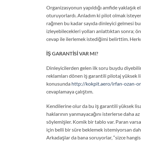
Organizasyonun yapıldığı amfide yaklaşık ell
oturuyorlardı. Anladım ki pilot olmak isteyen
rağmen bu kadar sayıda dinleyici gelmesi bu
izleyebilecekleri yolları anlattıktan sonra;
cevap ile ilerlemek istediğimi belirttim. Herk
İŞ GARANTİSİ VAR MI?
Dinleyicilerden gelen ilk soru buydu diyebili
reklamları dönen iş garantili pilotaj yüksek l
konusunda
http://kokpit.aero/irfan-ozan-o
cevaplamaya çalıştım.
Kendilerine olur da bu iş garantili yüksek li
haklarının yanmayacağını isterlerse daha az
söylemişler. Komik bir tablo var. Paran varsa
için belli bir süre beklemek istemiyorsan dah
Arkadaşlar da bana soruyorlar, “sizce hangis