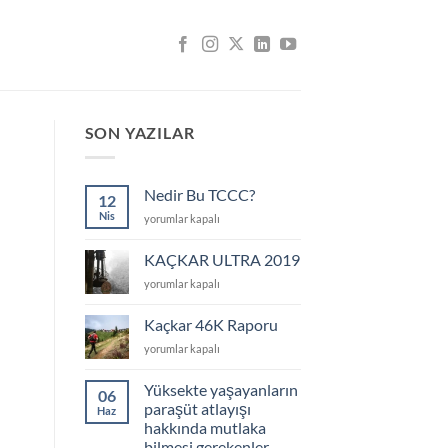
SON YAZILAR
Nedir Bu TCCC?
12
Nis
Nedir
yorumlar kapalı
Bu
TCCC?
KAÇKAR ULTRA 2019
için
KAÇKAR
yorumlar kapalı
ULTRA
2019
Kaçkar 46K Raporu
için
Kaçkar
yorumlar kapalı
46K
Raporu
Yüksekte yaşayanların
06
için
paraşüt atlayışı
Haz
hakkında mutlaka
bilmesi gerekenler