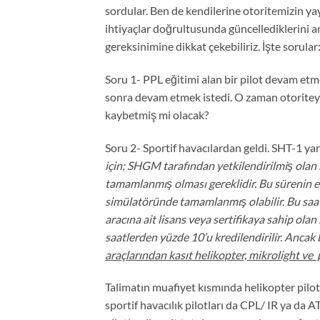
sordular. Ben de kendilerine otoritemizin yay
ihtiyaçlar doğrultusunda güncellediklerini a
gereksinimine dikkat çekebiliriz. İşte sorular
Soru 1- PPL eğitimi alan bir pilot devam et
sonra devam etmek istedi. O zaman otoriteye
kaybetmiş mi olacak?
Soru 2- Sportif havacılardan geldi. SHT-1 ya
için; SHGM tarafından yetkilendirilmiş olan
tamamlanmış olması gereklidir. Bu sürenin en
simülatöründe tamamlanmış olabilir. Bu saa
aracına ait lisans veya sertifikaya sahip ola
saatlerden yüzde 10’u kredilendirilir. Ancak
araçlarından kasıt helikopter, mikrolight ve 
Talimatın muafiyet kısmında helikopter pilot
sportif havacılık pilotları da CPL/ IR ya da