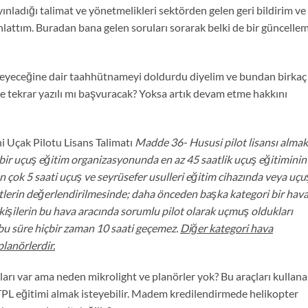
ınladığı talimat ve yönetmelikleri sektörden gelen geri bildirim ve
nlattım. Buradan bana gelen soruları sorarak belki de bir güncelle
:
meyeceğine dair taahhütnameyi doldurdu diyelim ve bundan birkaç 
 tekrar yazılı mı başvuracak? Yoksa artık devam etme hakkını
ni Uçak Pilotu Lisans Talimatı
Madde 36- Hususi pilot lisansı almak
 bir uçuş eğitim organizasyonunda en az 45 saatlik uçuş eğitiminin
 çok 5 saati uçuş ve seyrüsefer usulleri eğitim cihazında veya uçu
tlerin değerlendirilmesinde; daha önceden başka kategori bir hav
n kişilerin bu hava aracında sorumlu pilot olarak uçmuş oldukları
 bu süre hiçbir zaman 10 saati geçemez.
Diğer kategori hava
planörlerdir.
ları var ama neden mikrolight ve planörler yok? Bu araçları kullan
 ATPL eğitimi almak isteyebilir. Madem kredilendirmede helikopter