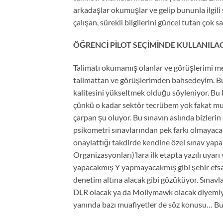
arkadaşlar okumuşlar ve gelip bununla ilgili
çalışan, sürekli bilgilerini güncel tutan çok
ÖĞRENCİ PİLOT SEÇİMİNDE KULLANILACA
Talimatı okumamış olanlar ve görüşlerimi me
talimattan ve görüşlerimden bahsedeyim. Bu t
kalitesini yükseltmek olduğu söyleniyor. B
çünkü o kadar sektör tecrübem yok fakat mu
çarpan şu oluyor. Bu sınavın aslında bizleri
psikometri sınavlarından pek farkı olmayaca
onaylattığı takdirde kendine özel sınav yap
Organizasyonları)’lara ilk etapta yazılı uya
yapacakmış Y yapmayacakmış gibi şehir efsan
denetim altına alacak gibi gözüküyor. Sınavl
DLR olacak ya da Mollymawk olacak diyemiyo
yanında bazı muafiyetler de söz konusu… Bu