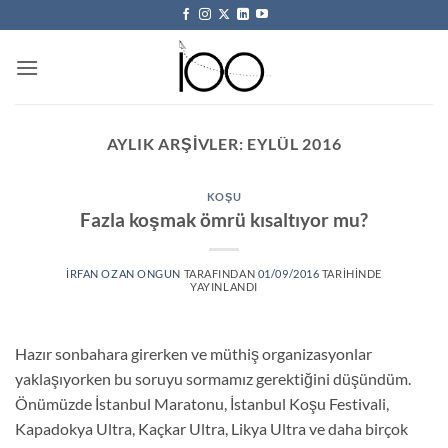
İçeriğe
atla
AYLIK ARŞIVLER:
EYLÜL 2016
KOŞU
Fazla koşmak ömrü kısaltıyor mu?
İRFAN OZAN ONGUN
TARAFINDAN
01/09/2016
TARIHINDE
YAYINLANDI
Hazır sonbahara girerken ve müthiş organizasyonlar
yaklaşıyorken bu soruyu sormamız gerektiğini düşündüm.
Önümüzde İstanbul Maratonu, İstanbul Koşu Festivali,
Kapadokya Ultra, Kaçkar Ultra, Likya Ultra ve daha birçok