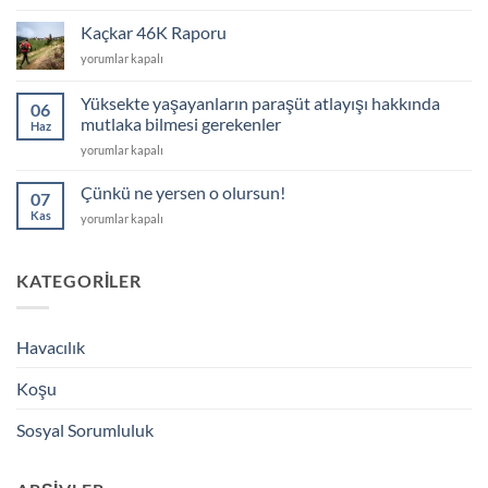
ULTRA
2019
Kaçkar 46K Raporu
için
Kaçkar
yorumlar kapalı
46K
Raporu
Yüksekte yaşayanların paraşüt atlayışı hakkında
06
için
mutlaka bilmesi gerekenler
Haz
Yüksekte
yorumlar kapalı
yaşayanların
paraşüt
Çünkü ne yersen o olursun!
07
atlayışı
Kas
Çünkü
yorumlar kapalı
hakkında
ne
mutlaka
yersen
bilmesi
o
KATEGORILER
gerekenler
olursun!
için
için
Havacılık
Koşu
Sosyal Sorumluluk