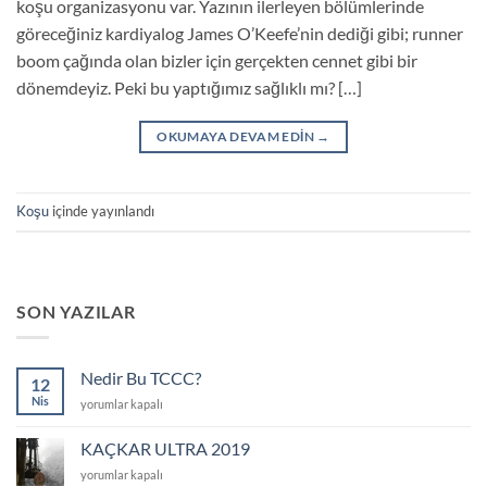
koşu organizasyonu var. Yazının ilerleyen bölümlerinde
göreceğiniz kardiyalog James O’Keefe’nin dediği gibi; runner
boom çağında olan bizler için gerçekten cennet gibi bir
dönemdeyiz. Peki bu yaptığımız sağlıklı mı? […]
OKUMAYA DEVAM EDIN
→
Koşu
içinde yayınlandı
SON YAZILAR
Nedir Bu TCCC?
12
Nis
Nedir
yorumlar kapalı
Bu
TCCC?
KAÇKAR ULTRA 2019
için
KAÇKAR
yorumlar kapalı