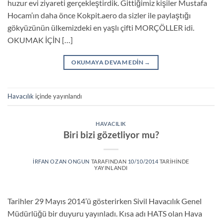
huzur evi ziyareti gerçekleştirdik. Gittiğimiz kişiler Mustafa
Hocam’ın daha önce Kokpit.aero da sizler ile paylaştığı
gökyüzünün ülkemizdeki en yaşlı çifti MORÇÖLLER idi.
OKUMAK İÇİN […]
OKUMAYA DEVAM EDIN
→
Havacılık
içinde yayınlandı
HAVACILIK
Biri bizi gözetliyor mu?
İRFAN OZAN ONGUN
TARAFINDAN
10/10/2014
TARIHINDE
YAYINLANDI
Tarihler 29 Mayıs 2014’ü gösterirken Sivil Havacılık Genel
Müdürlüğü bir duyuru yayınladı. Kısa adı HATS olan Hava