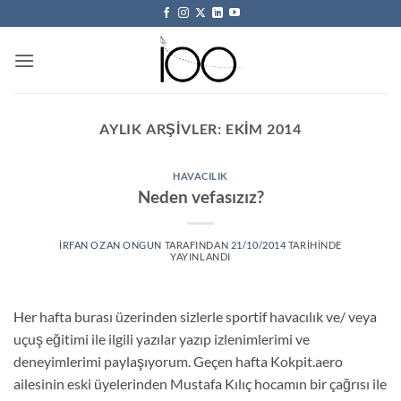
İçeriğe
atla
AYLIK ARŞIVLER:
EKIM 2014
HAVACILIK
Neden vefasızız?
İRFAN OZAN ONGUN
TARAFINDAN
21/10/2014
TARIHINDE
YAYINLANDI
Her hafta burası üzerinden sizlerle sportif havacılık ve/ veya
uçuş eğitimi ile ilgili yazılar yazıp izlenimlerimi ve
deneyimlerimi paylaşıyorum. Geçen hafta Kokpit.aero
ailesinin eski üyelerinden Mustafa Kılıç hocamın bir çağrısı ile