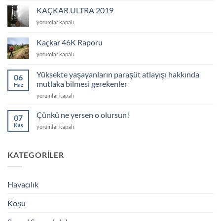
TCCC?
KAÇKAR ULTRA 2019
için
KAÇKAR
yorumlar kapalı
ULTRA
2019
Kaçkar 46K Raporu
için
Kaçkar
yorumlar kapalı
46K
Raporu
Yüksekte yaşayanların paraşüt atlayışı hakkında
06
için
mutlaka bilmesi gerekenler
Haz
Yüksekte
yorumlar kapalı
yaşayanların
paraşüt
Çünkü ne yersen o olursun!
07
atlayışı
Kas
Çünkü
yorumlar kapalı
hakkında
ne
mutlaka
yersen
bilmesi
o
KATEGORILER
gerekenler
olursun!
için
için
Havacılık
Koşu