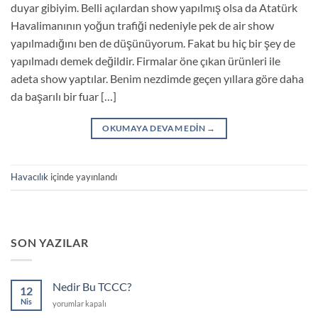
duyar gibiyim. Belli açılardan show yapılmış olsa da Atatürk
Havalimanının yoğun trafiği nedeniyle pek de air show
yapılmadığını ben de düşünüyorum. Fakat bu hiç bir şey de
yapılmadı demek değildir. Firmalar öne çıkan ürünleri ile
adeta show yaptılar. Benim nezdimde geçen yıllara göre daha
da başarılı bir fuar […]
OKUMAYA DEVAM EDIN
→
Havacılık
içinde yayınlandı
SON YAZILAR
Nedir Bu TCCC?
12
Nis
Nedir
yorumlar kapalı
Bu