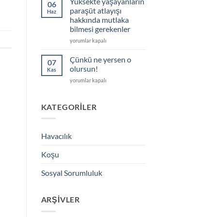
Yüksekte yaşayanların
06
için
paraşüt atlayışı
Haz
hakkında mutlaka
bilmesi gerekenler
Yüksekte
yorumlar kapalı
yaşayanların
paraşüt
Çünkü ne yersen o
07
atlayışı
olursun!
Kas
hakkında
Çünkü
yorumlar kapalı
mutlaka
ne
bilmesi
yersen
gerekenler
o
KATEGORILER
için
olursun!
için
Havacılık
Koşu
Sosyal Sorumluluk
ARŞIVLER