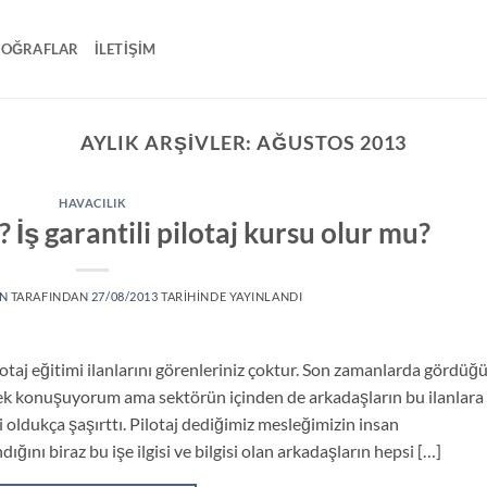
TOĞRAFLAR
İLETIŞIM
AYLIK ARŞIVLER:
AĞUSTOS 2013
HAVACILIK
 İş garantili pilotaj kursu olur mu?
N
TARAFINDAN
27/08/2013
TARIHINDE YAYINLANDI
ilotaj eğitimi ilanlarını görenleriniz çoktur. Son zamanlarda gördü
rek konuşuyorum ama sektörün içinden de arkadaşların bu ilanlara
oldukça şaşırttı. Pilotaj dediğimiz mesleğimizin insan
ğını biraz bu işe ilgisi ve bilgisi olan arkadaşların hepsi […]