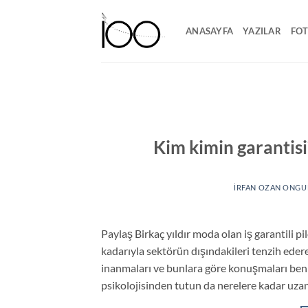
İçeriğe
atla
ANASAYFA
YAZILAR
FO
Kim kimin garantisi?
İRFAN OZAN ONGU
Paylaş Birkaç yıldır moda olan iş garantili p
kadarıyla sektörün dışındakileri tenzih ede
inanmaları ve bunlara göre konuşmaları beni 
psikolojisinden tutun da nerelere kadar uzandı