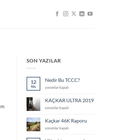
SON YAZILAR
Nedir Bu TCCC?
12
Nis
Nedir
yorumlar kapalı
Bu
TCCC?
KAÇKAR ULTRA 2019
için
ğüm
KAÇKAR
yorumlar kapalı
ULTRA
2019
Kaçkar 46K Raporu
için
Kaçkar
yorumlar kapalı
46K
Raporu