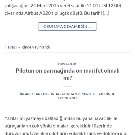
çalışacağım. 24 Mart 2015 yerel saat ile 11.00 (TSİ 12.00)
civarında Airbus A320 tipi uçak düştü. Bu tarihi […]
OKUMAYA DEVAM EDIN
→
Havacılık
içinde yayınlandı
HAVACILIK
Pilotun on parmağında on marifet olmalı
mı?
İRFAN OZAN ONGUN
TARAFINDAN
23/03/2015
TARIHINDE
YAYINLANDI
Yazılarımı yazmaya başladığımdan bu yana havacılık ile
uğraşanların çok yönlü olmaları gerektiğini üzerinde
duruyorum. Özellikle pilotların yüksek lisans ve doktora gibi