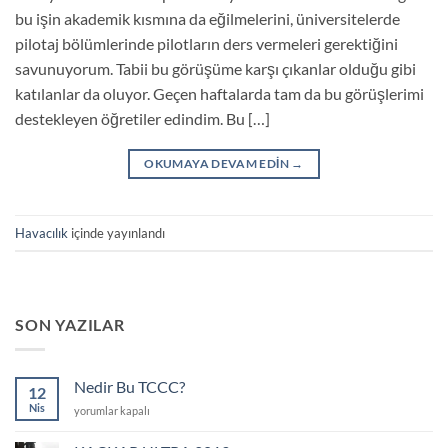
bu işin akademik kısmına da eğilmelerini, üniversitelerde
pilotaj bölümlerinde pilotların ders vermeleri gerektiğini
savunuyorum. Tabii bu görüşüme karşı çıkanlar olduğu gibi
katılanlar da oluyor. Geçen haftalarda tam da bu görüşlerimi
destekleyen öğretiler edindim. Bu […]
OKUMAYA DEVAM EDIN
→
Havacılık
içinde yayınlandı
SON YAZILAR
Nedir Bu TCCC?
12
Nis
Nedir
yorumlar kapalı
Bu
TCCC?