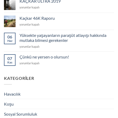
KAÇKAR ULTRA 2019
için
KAÇKAR
yorumlar kapalı
ULTRA
2019
Kaçkar 46K Raporu
için
Kaçkar
yorumlar kapalı
46K
Raporu
Yüksekte yaşayanların paraşüt atlayışı hakkında
06
için
mutlaka bilmesi gerekenler
Haz
Yüksekte
yorumlar kapalı
yaşayanların
paraşüt
Çünkü ne yersen o olursun!
07
atlayışı
Kas
Çünkü
yorumlar kapalı
hakkında
ne
mutlaka
yersen
bilmesi
o
KATEGORILER
gerekenler
olursun!
için
için
Havacılık
Koşu
Sosyal Sorumluluk