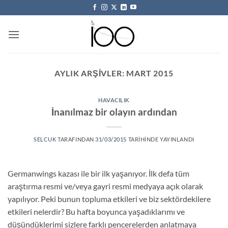
İçeriğe
atla
AYLIK ARŞIVLER:
MART 2015
HAVACILIK
İnanılmaz bir olayın ardından
SELCUK
TARAFINDAN
31/03/2015
TARIHINDE YAYINLANDI
Germanwings kazası ile bir ilk yaşanıyor. İlk defa tüm
araştırma resmi ve/veya gayri resmi medyaya açık olarak
yapılıyor. Peki bunun topluma etkileri ve biz sektördekilere
etkileri nelerdir? Bu hafta boyunca yaşadıklarımı ve
düşündüklerimi sizlere farklı pencerelerden anlatmaya