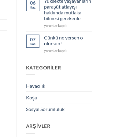
Yüksekte yaşayanların
06
için
paraşüt atlayışı
Haz
hakkında mutlaka
bilmesi gerekenler
Yüksekte
yorumlar kapalı
yaşayanların
paraşüt
Çünkü ne yersen o
07
atlayışı
olursun!
Kas
hakkında
Çünkü
yorumlar kapalı
mutlaka
ne
bilmesi
yersen
gerekenler
o
KATEGORILER
için
olursun!
için
Havacılık
Koşu
Sosyal Sorumluluk
ARŞIVLER