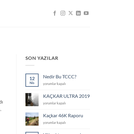
SON YAZILAR
Nedir Bu TCCC?
12
Nis
Nedir
yorumlar kapalı
Bu
TCCC?
KAÇKAR ULTRA 2019
için
dı
KAÇKAR
yorumlar kapalı
ULTRA
.
2019
Kaçkar 46K Raporu
için
Kaçkar
yorumlar kapalı
46K
Raporu