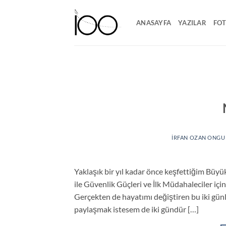
İçeriğe
atla
ANASAYFA
YAZILAR
FO
İRFAN OZAN ONGU
Yaklaşık bir yıl kadar önce keşfettiğim Büyü
ile Güvenlik Güçleri ve İlk Müdahaleciler içi
Gerçekten de hayatımı değiştiren bu iki günl
paylaşmak istesem de iki gündür […]