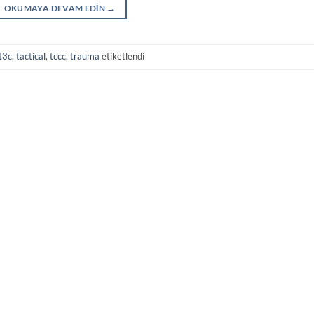
OKUMAYA DEVAM EDIN
→
t3c
,
tactical
,
tccc
,
trauma
etiketlendi