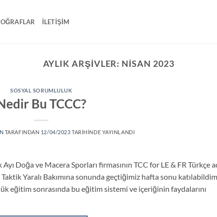
TOĞRAFLAR
İLETIŞIM
AYLIK ARŞIVLER:
NISAN 2023
SOSYAL SORUMLULUK
Nedir Bu TCCC?
N
TARAFINDAN
12/04/2023
TARIHINDE YAYINLANDI
k Ayı Doğa ve Macera Sporları firmasının TCC for LE & FR Türkçe a
n Taktik Yaralı Bakımına sonunda geçtiğimiz hafta sonu katılabildim
ük eğitim sonrasında bu eğitim sistemi ve içeriğinin faydalarını